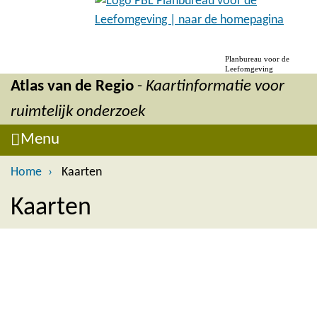
Overslaan en naar de inhoud gaan
Direct naar de hoofdnavigatie
Planbureau voor de
Leefomgeving
Atlas van de Regio
-
Kaartinformatie voor
ruimtelijk onderzoek
Menu
Menu ingeklapt
Home
Kaarten
Kaarten